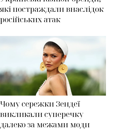
які постраждали внаслідок
російських атак
Чому сережки Зендеї
викликали суперечку
далеко за межами моди