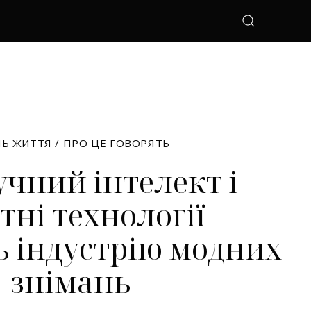
ЛЬ ЖИТТЯ
/
ПРО ЦЕ ГОВОРЯТЬ
чний інтелект і
тні технології
 індустрію модних
знімань