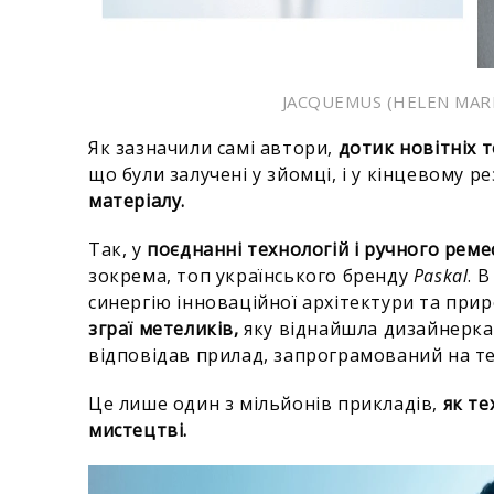
JACQUEMUS (HELEN MARL
Як зазначили самі автори,
дотик новітніх 
що були залучені у зйомці, і у кінцевому р
матеріалу.
Так, у
поєднанні технологій і ручного реме
зокрема, топ українського бренду
Paskal
. 
синергію інноваційної архітектури та при
зграї метеликів,
яку віднайшла дизайнерка.
відповідав прилад, запрограмований на тех
Це лише один з мільйонів прикладів,
як те
мистецтві.