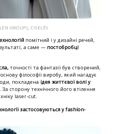
EN GROUP), CISELÉS
технологій
помітний і у дизайні речей,
езультаті, а саме —
постобробці
сла,
точності та фантазії був створений,
В основу філософії виробу, який нагадує
роди, покладена
ідея життєвої волі у
 За сторону технічного його втілення
ніку laser-cut.
хнології застосовуються у fashion-