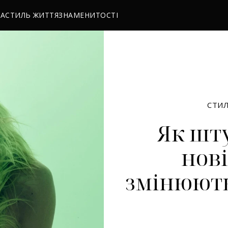
РА
СТИЛЬ ЖИТТЯ
ЗНАМЕНИТОСТІ
СТИ
Як шту
нові
змінюють