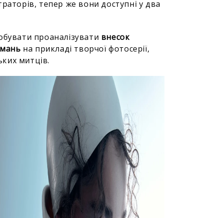
раторів, тепер же вони доступні у два
робувати проаналізувати
внесок
імань
на прикладі творчої фотосерії,
ьких митців.