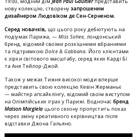
19:00, модний дім
Jean Paul Gaultier
представить
нову колекцію, створену
запрошеним
дизайнером Людовіком де Сен-Серненом.
Серед новачків,
що цього року дебютують на
подіумах Парижа, —
Miss Sohee,
лондонський
бренд, відомий своїми розкішними вбраннями
та підтримкою
Dolce & Gabbana.
Його клієнтами
є зірки світового масштабу, серед яких Карді Бі
та Аня Тейлор-Джой.
Також у межах Тижня високої моди вперше
представить свою колекцію Кевін Жерманьє
— майстер апсайклінгу, відомий своїм виступом
на Олімпійських іграх у Парижі. Водночас
бренд
Maison Margiela
цього сезону пропустить показ
через зміну креативного керівництва після
відставки Джона Гальяно.