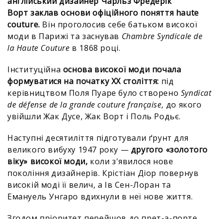
англійський дизайнер Чарльз Фредерік
Ворт заклав основи офіційного поняття haute
couture.
Він проголосив себе батьком високої
моди в Парижі та заснував
Chambre Syndicale de
la Haute Couture
в 1868 році.
Інституційна
основа високої моди почала
формуватися на початку XX століття:
під
керівництвом Поля Пуаре було створено
Syndicat
de défense de la grande couture française,
до якого
увійшли Жак Дусе, Жак Ворт і Поль Родьє.
Наступні десятиліття підготували ґрунт для
великого вибуху 1947 року —
другого «золотого
віку» високої моди,
коли з'явилося нове
покоління дизайнерів. Крістіан Діор повернув
високій моді її велич, а Ів Сен-Лоран та
Емануель Унгаро вдихнули в неї нове життя.
Згодом пріоритет перейшов до прет-а-порте.