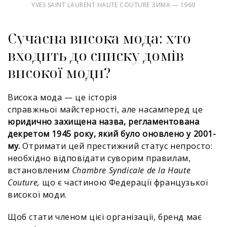
YVES SAINT LAURENT HAUTE COUTURE ЗИМА — 1969
Сучасна висока мода: хто
входить до списку домів
високої моди?
Висока мода — це історія
справжньої майстерності, але насамперед це
юридично захищена назва, регламентована
декретом 1945 року, який було оновлено у 2001-
му.
Отримати цей престижний статус непросто:
необхідно відповідати суворим правилам,
встановленим
Chambre Syndicale de la Haute
Couture,
що є частиною Федерації французької
високої моди.
Щоб стати членом цієї організації, бренд має