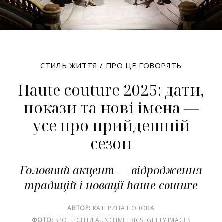
СТИЛЬ ЖИТТЯ
/
ПРО ЦЕ ГОВОРЯТЬ
Haute couture 2025: дати,
покази та нові імена —
усе про прийдешній
сезон
Головний акцент — відродження
традицій і новації haute couture
АВТОР:
КАТЕРИНА ПОПОВА
ФОТО:
SPOTLIGHT/LAUNCHMETRICS, GETTY IMAGES