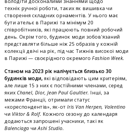
володіти досконалими знаннями щодо
технік ручної роботи, таких як вишивка чи
створення складних орнаментів. У нього має
бути ательє в Парижі та мінімум 20
співробітників, які працюють повний робочий
день. Окрім того, будинок моди зобов'язаний
представляти більше ніж 25 образів у кожній
колекції двічі на рік, під час Тижнів високої моди
в Парижі — своєрідного окремого
Fashion Week.
Станом на 2023 рік налічується близько 30
будинків моди,
які відповідають цим критеріям,
але лише 15 з них є постійними членами, серед
яких
Chanel, Dior, Jean Paul Gaultier.
Інші, за
межами Франції, отримали статус
«кореспондентів», як-от
Iris Van Herpen, Valentino
чи
Viktor & Rolf.
Кожного сезону до календаря
додаються запрошені учасники, такі як
Balenciaga
чи
Ashi Studio.