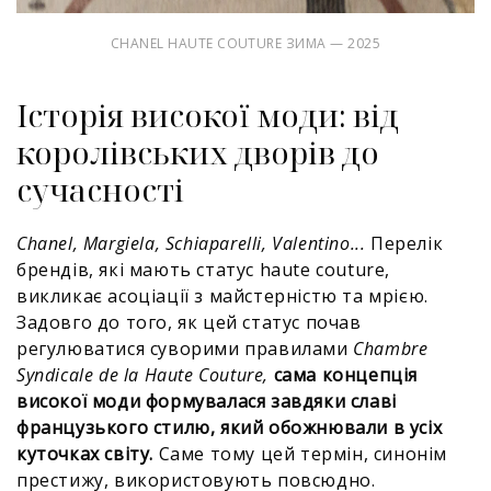
CHANEL HAUTE COUTURE ЗИМА — 2025
Історія високої моди: від
королівських дворів до
сучасності
Chanel, Margiela, Schiaparelli, Valentino...
Перелік
брендів, які мають статус haute couture,
викликає асоціації з майстерністю та мрією.
Задовго до того, як цей статус почав
регулюватися суворими правилами
Chambre
Syndicale de la Haute Couture,
сама концепція
високої моди формувалася завдяки славі
французького стилю, який обожнювали в усіх
куточках світу.
Саме тому цей термін, синонім
престижу, використовують повсюдно.