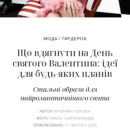
МОДА
/
ГАРДЕРОБ
Що вдягнути на День
святого Валентина: ідеї
для будь-яких планів
Стильні образи для
найромантичнішого свята
АВТОР:
КАТЕРИНА ПОПОВА
ФОТО:
PRADA, САЙТИ БРЕНДІВ
ОПУБЛІКОВАНО:
11 ЛЮТОГО 2025