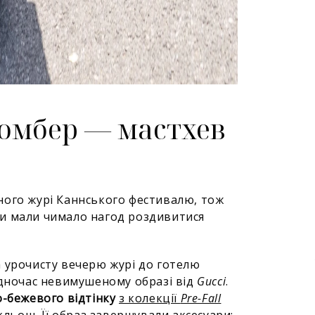
бомбер — мастхев
ого журі Каннського фестивалю, тож
и ми мали чимало нагод роздивитися
 урочисту вечерю журі до готелю
дночас невимушеному образі від
Gucci
.
о-бежевого відтінку
з колекції
Pre-Fall