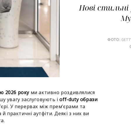
Нові стильні 
Му
ФОТО:
GETT
ю 2026 року
ми активно роздивлялися
шу увагу заслуговують і
off-duty образи
єрі. У перервах між прем’єрами та
 й практичні аутфіти. Деякі з них ви
та.