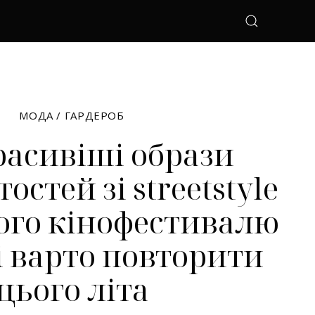
МОДА
/
ГАРДЕРОБ
асивіші образи
стей зі streetstyle
ого кінофестивалю
кі варто повторити
цього літа