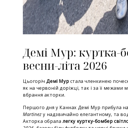
Демі Мур: куртка-
весни-літа 2026
Цьогоріч
Демі Мур
стала членкинею почесн
як на червоній доріжці, так і за її межам
вбрання акторки.
Першого дня у Каннах Демі Мур прибула на
Martinez
у надзвичайно елегантному, та во
Акторка обрала
легку куртку-бомбер світл