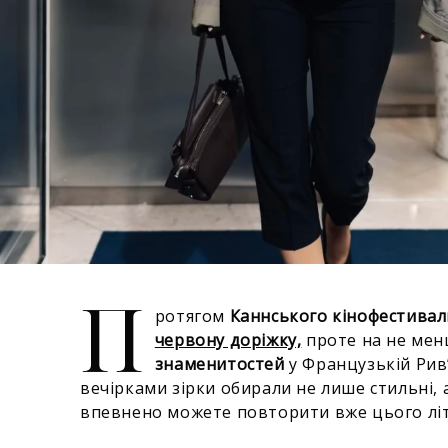
П
ротягом
Каннського кінофестивал
червону доріжку,
проте на не мен
знаменитостей
у Французькій Рив’
вечірками зірки обирали не лише стильні, а
впевнено можете повторити вже цього лі