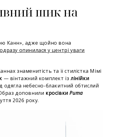
тивний шик на
ю Канн», адже щойно вона
одразу опинилася у центрі уваги
Каннах знаменитість та її стилістка Мімі
к
— вінтажний комплект із
лінійки
д одягла небесно-блакитний обтислий
н. Образ доповнили
кросівки
Puma
уття 2026 року.