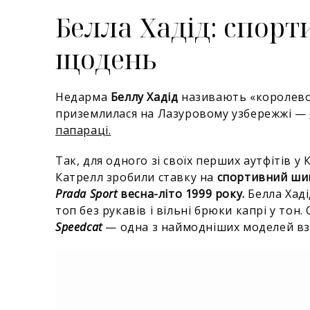
Белла Хадід: спор
щодень
Недарма
Беллу Хадід
називають «королево
приземлилася на Лазуровому узбережжі —
папараці.
Так, для одного зі своїх перших аутфітів у 
Катрелл зробили ставку на
спортивний ши
Prada Sport
весна-літо 1999 року.
Белла Хаді
топ без рукавів і вільні брюки капрі у то
Speedcat
— одна з наймодніших моделей вз