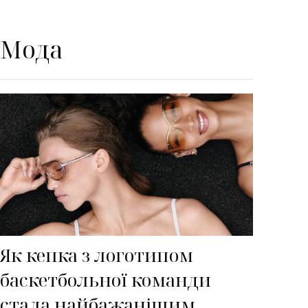
Мода
Як кепка з логотипом
баскетбольної команди
стала найбажанішим