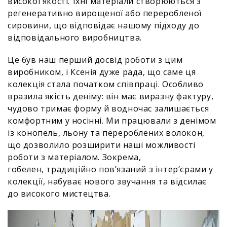
високої якості. Їхні матеріали створюються з
регенеративно вирощеної або переробленої
сировини, що відповідає нашому підходу до
відповідального виробництва.
Це був наш перший досвід роботи з цим
виробником, і Ксенія дуже рада, що саме ця
колекція стала початком співпраці. Особливо
вразила якість деніму: він має виразну фактуру,
чудово тримає форму й водночас залишається
комфортним у носінні. Ми працювали з денімом
із конопель, льону та перероблених волокон,
що дозволило розширити наші можливості
роботи з матеріалом. Зокрема,
гобелен, традиційно пов’язаний з інтер’єрами у
колекції, набуває нового звучання та відсилає
до високого мистецтва.