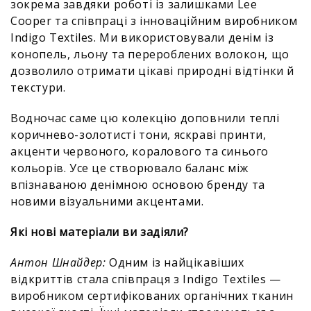
зокрема завдяки роботі із залишками Lee
Cooper та співпраці з інноваційним виробником
Indigo Textiles. Ми використовували денім із
конопель, льону та перероблених волокон, що
дозволило отримати цікаві природні відтінки й
текстури.
Водночас саме цю колекцію доповнили теплі
коричнево-золотисті тони, яскраві принти,
акценти червоного, коралового та синього
кольорів. Усе це створювало баланс між
впізнаваною денімною основою бренду та
новими візуальними акцентами.
Які нові матеріали ви задіяли?
Антон Шнайдер:
Одним із найцікавіших
відкриттів стала співпраця з Indigo Textiles —
виробником сертифікованих органічних тканин