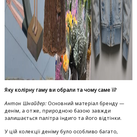
Яку колірну гаму ви обрали та чому саме її?
Антон Шнайдер:
Основний матеріал бренду —
денім, а отже, природною базою завжди
залишається палітра індиго та його відтінки.
У цій колекції деніму було особливо багато,