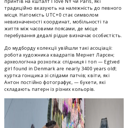
принтів на кшталт I love NY чи Paris, які
традиційно вказують на належність до певного
місця. Натомість UTC+0 стає символом
невизначеності координат, мобільності та
життя між часовими поясами, де місце
перебування дедалі рідше визначає особистість.
До мудборду колекції увійшли такі асоціації:
робота художника квадратів Мернет Ларсен;
археологічна розкопка: спідниця і топ — Egtved
girl found in Denmark are nearly 3400 years old!;
куртка гонщика зі слідами патчів; квіти, які
Антон постійно фотографує, — букети, які
складають патерн із різних кольорів.