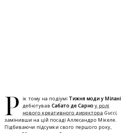
Р
ік тому на подіумі
Тижня моди у Мілані
дебютував
Сабато де Сарно
у ролі
нового креативного директора
Gucci,
замінивши на цій посаді Аллесандро Мікеле.
Підбиваючи підсумки свого першого року,