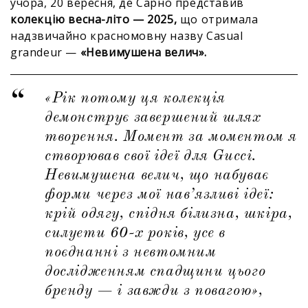
учора, 20 вересня, де Сарно представив
колекцію весна-літо — 2025,
що отримала
надзвичайно красномовну назву Casual
grandeur —
«Невимушена велич».
«Рік потому ця колекція
демонструє завершений шлях
творення. Момент за моментом я
створював свої ідеї для Gucci.
Невимушена велич, що набуває
форми через мої нав’язливі ідеї:
крій одягу, спідня білизна, шкіра,
силуети 60-х років, усе в
поєднанні з невтомним
дослідженням спадщини цього
бренду — і завжди з повагою»,