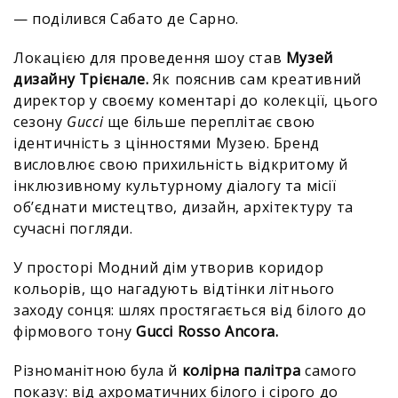
— поділився Сабато де Сарно.
Локацією для проведення шоу став
Музей
дизайну Трієнале.
Як пояснив сам креативний
директор у своєму коментарі до колекції, цього
сезону
Gucci
ще більше переплітає свою
ідентичність з цінностями Музею. Бренд
висловлює свою прихильність відкритому й
інклюзивному культурному діалогу та місії
об’єднати мистецтво, дизайн, архітектуру та
сучасні погляди.
У просторі Модний дім утворив коридор
кольорів, що нагадують відтінки літнього
заходу сонця: шлях простягається від білого до
фірмового тону
Gucci Rosso Ancora.
Різноманітною була й
колірна палітра
самого
показу: від ахроматичних білого і сірого до