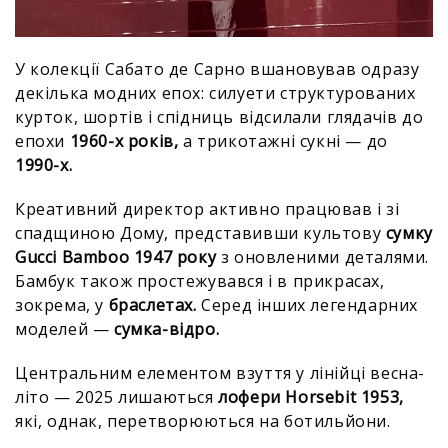
У колекції Сабато де Сарно вшановував одразу
декілька модних епох: силуети структурованих
курток, шортів і спідниць відсилали глядачів до
епохи
1960-х років,
а трикотажні сукні — до
1990-х.
Креативний директор активно працював і зі
спадщиною Дому, представивши культову
сумку
Gucci Bamboo 1947 року
з оновленими деталями.
Бамбук також простежувався і в прикрасах,
зокрема, у
браслетах.
Серед інших легендарних
моделей —
сумка-відро.
Центральним елементом взуття у лінійці весна-
літо — 2025 лишаються
лофери Horsebit 1953,
які, однак, перетворюються на ботильйони.