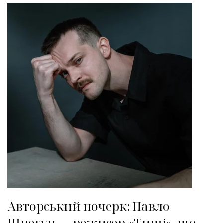
Авторський почерк: Павло
Шпегун — режисер «Тиші», що