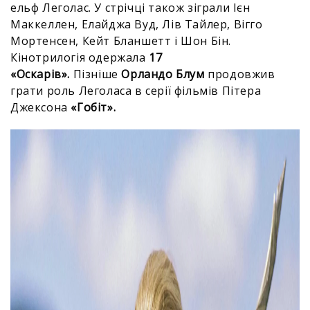
ельф Леголас. У стрічці також зіграли Ієн
Маккеллен, Елайджа Вуд, Лів Тайлер, Вігго
Мортенсен, Кейт Бланшетт і Шон Бін.
Кінотрилогія одержала
17
«Оскарів».
Пізніше
Орландо Блум
продовжив
грати роль Леголаса в серії фільмів Пітера
Джексона
«Гобіт».