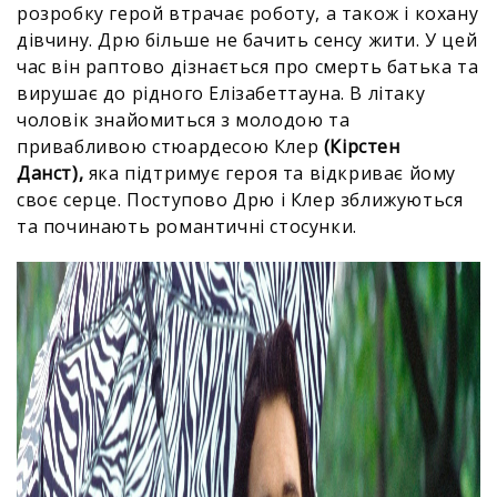
розробку герой втрачає роботу, а також і кохану
дівчину. Дрю більше не бачить сенсу жити. У цей
час він раптово дізнається про смерть батька та
вирушає до рідного Елізабеттауна. В літаку
чоловік знайомиться з молодою та
привабливою стюардесою Клер
(Кірстен
Данст),
яка підтримує героя та відкриває йому
своє серце. Поступово Дрю і Клер зближуються
та починають романтичні стосунки.