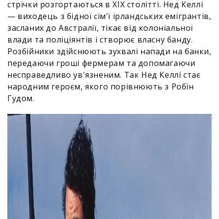
стрічки розгортаються в XIX столітті. Нед Келлі
— виходець з бідної сім'ї ірландських емігрантів,
засланих до Австралії, тікає від колоніальної
влади та поліціянтів і створює власну банду.
Розбійники здійснюють зухвалі напади на банки,
передаючи гроші фермерам та допомагаючи
несправедливо ув'язненим. Так Нед Келлі стає
народним героєм, якого порівнюють з Робін
Гудом.