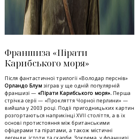
Франшиза «Пірати
Карибського моря»
Після фантастичної трилогії «Володар перснів»
Орландо Блум
зіграв у ще одній популярній
франшизі —
«Пірати Карибського моря».
Перша
стрічка серії — «Прокляття Чорної перлини» —
вийшла у 2003 році. Події пригодницьких картин
розгортаються наприкінці XVII століття, а в їх
основі протистояння між британськими
офіцерами та піратами, а також містичні
легенди, істоти та скарби. Зокрема, у франшизі