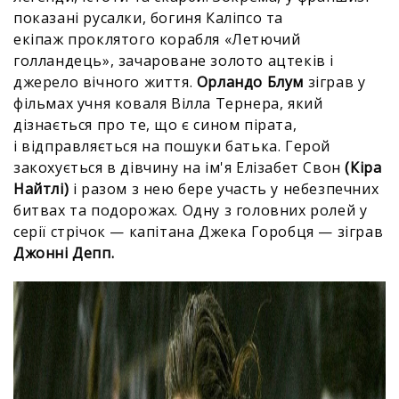
показані русалки, богиня Каліпсо та
екіпаж проклятого корабля «Летючий
голландець», зачароване золото ацтеків і
джерело вічного життя.
Орландо Блум
зіграв у
фільмах учня коваля Вілла Тернера, який
дізнається про те, що є сином пірата,
і відправляється на пошуки батька. Герой
закохується в дівчину на ім'я Елізабет Свон
(Кіра
Найтлі)
і разом з нею бере участь у небезпечних
битвах та подорожах. Одну з головних ролей у
серії стрічок — капітана Джека Горобця — зіграв
Джонні Депп.