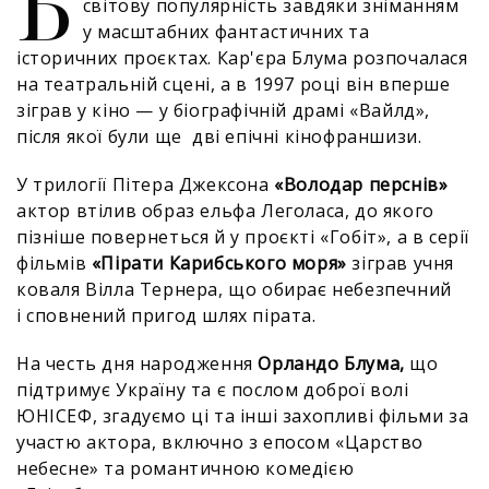
Б
світову популярність завдяки зніманням
у масштабних фантастичних та
історичних проєктах. Кар'єра Блума розпочалася
на театральній сцені, а в 1997 році він вперше
зіграв у кіно — у біографічній драмі «Вайлд»,
після якої були ще дві епічні кінофраншизи.
У трилогії Пітера Джексона
«Володар перснів»
актор втілив образ ельфа Леголаса, до якого
пізніше повернеться й у проєкті «Гобіт», а в серії
фільмів
«Пірати Карибського моря»
зіграв учня
коваля Вілла Тернера, що обирає небезпечний
і сповнений пригод шлях пірата.
На честь дня народження
Орландо Блума,
що
підтримує Україну та є послом доброї волі
ЮНІСЕФ, згадуємо ці та інші захопливі фільми за
участю актора, включно з епосом «Царство
небесне» та романтичною комедією