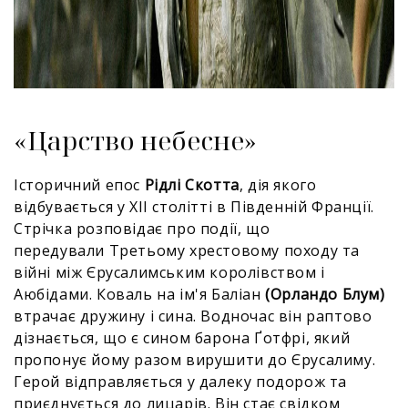
«Царство небесне»
Історичний епос
Рідлі Скотта
, дія якого
відбувається у XII столітті в Південній Франції.
Стрічка розповідає про події, що
передували Третьому хрестовому походу та
війні між Єрусалимським королівством і
Аюбідами. Коваль на ім'я Баліан
(Орландо Блум)
втрачає дружину і сина. Водночас він раптово
дізнається, що є сином барона Ґотфрі, який
пропонує йому разом вирушити до Єрусалиму.
Герой відправляється у далеку подорож та
приєднується до лицарів. Він стає свідком