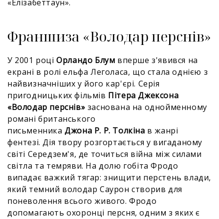
«Елізабеттаун».
Франшиза «Володар перснів»
У 2001 році
Орландо Блум
вперше з'явився на
екрані в ролі ельфа Леголаса, що стала однією з
найвизначніших у його кар'єрі. Серія
пригодницьких фільмів
Пітера Джексона
«Володар перснів»
заснована на однойменному
романі британського
письменника
Джона Р. Р. Толкіна
в жанрі
фентезі. Дія твору розгортається у вигаданому
світі Середзем'я, де точиться війна між силами
світла та темряви. На долю гобіта Фродо
випадає важкий тягар: знищити перстень влади,
який темний володар Саурон створив для
поневолення всього живого. Фродо
допомагають охоронці персня, одним з яких є