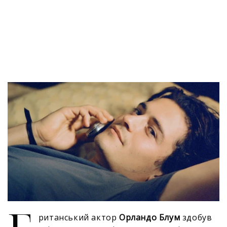
ританський актор
Орландо Блум
здобув