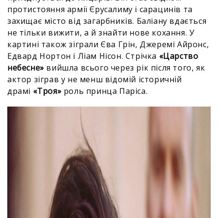
протистояння армії Єрусалиму і сарацинів та
захищає місто від загарбників. Баліану вдається
не тільки вижити, а й знайти нове кохання. У
картині також зіграли Єва Грін, Джеремі Айронс,
Едвард Нортон і Ліам Нісон. Стрічка
«Царство
небесне»
вийшла всього через рік після того, як
актор зіграв у не менш відомій історичній
драмі
«Троя»
роль принца Паріса.