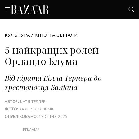
КУЛЬТУРА
/
КІНО ТА СЕРІАЛИ
5 найкращих ролей
Орландо Блума
Від пірата Вілла Тернера до
хрестоносця Баліана
АВТОР:
КАТЯ ТЕЛЛЕР
ФОТО:
КАДРИ З ФІЛЬМІВ
ОПУБЛІКОВАНО:
13 СІЧНЯ 2025