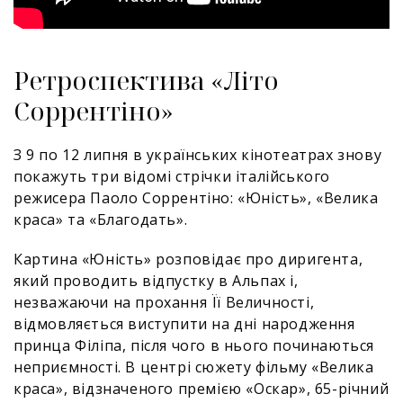
Ретроспектива «Літо
Соррентіно»
З 9 по 12 липня в українських кінотеатрах знову
покажуть три відомі стрічки італійського
режисера Паоло Соррентіно: «Юність», «Велика
краса» та «Благодать».
Картина «Юність» розповідає про диригента,
який проводить відпустку в Альпах і,
незважаючи на прохання Її Величності,
відмовляється виступити на дні народження
принца Філіпа, після чого в нього починаються
неприємності. В центрі сюжету фільму «Велика
краса», відзначеного премією «Оскар», 65-річний