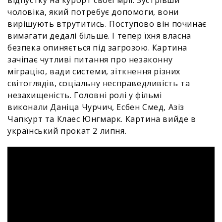
відпустку на курорт своєї мрії. Зустрівши
чоловіка, який потребує допомоги, вони
вирішують втрутитись. Поступово він починає
вимагати дедалі більше. І тепер їхня власна
безпека опиняється під загрозою. Картина
зачіпає чутливі питання про незаконну
міграцію, вади системи, зіткнення різних
світоглядів, соціальну несправедливість та
незахищеність. Головні ролі у фільмі
виконали Даніца Чурчич, Есбен Смед, Азіз
Чапкурт та Клаес Юнгмарк. Картина вийде в
український прокат 2 липня.