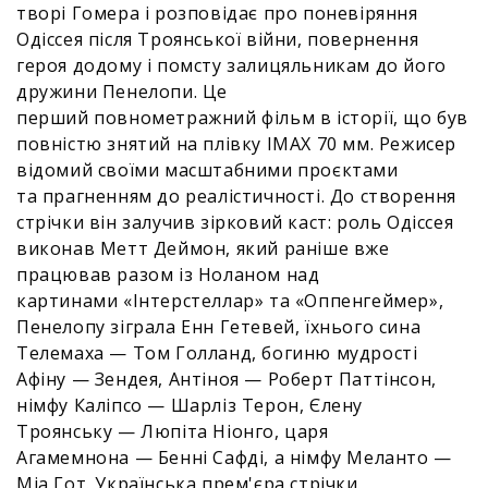
творі Гомера і розповідає про поневіряння
Одіссея після Троянської війни, повернення
героя додому і помсту залицяльникам до його
дружини Пенелопи. Це
перший повнометражний фільм в історії, що був
повністю знятий на плівку IMAX 70 мм. Режисер
відомий своїми масштабними проєктами
та прагненням до реалістичності. До створення
стрічки він залучив зірковий каст: роль Одіссея
виконав Метт Деймон, який раніше вже
працював разом із Ноланом над
картинами «Інтерстеллар» та «Оппенгеймер»,
Пенелопу зіграла Енн Гетевей, їхнього сина
Телемаха — Том Голланд, богиню мудрості
Афіну — Зендея, Антіноя — Роберт Паттінсон,
німфу Каліпсо — Шарліз Терон, Єлену
Троянську — Люпіта Ніонго, царя
Агамемнона — Бенні Сафді, а німфу Меланто —
Міа Гот. Українська прем'єра стрічки