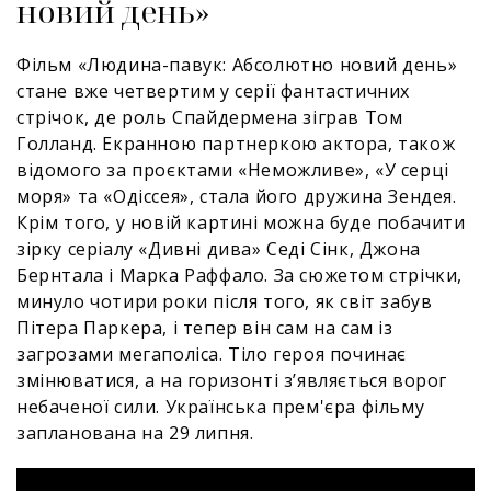
новий день»
Фільм «Людина-павук: Абсолютно новий день»
стане вже четвертим у серії фантастичних
стрічок, де роль Спайдермена зіграв Том
Голланд. Екранною партнеркою актора, також
відомого за проєктами «Неможливе», «У серці
моря» та «Одіссея», стала його дружина Зендея.
Крім того, у новій картині можна буде побачити
зірку серіалу «Дивні дива» Седі Сінк, Джона
Бернтала і Марка Раффало. За сюжетом стрічки,
минуло чотири роки після того, як світ забув
Пітера Паркера, і тепер він сам на сам із
загрозами мегаполіса. Тіло героя починає
змінюватися, а на горизонті з’являється ворог
небаченої сили. Українська прем'єра фільму
запланована на 29 липня.