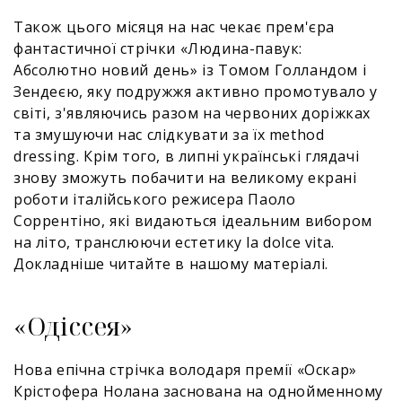
Також цього місяця на нас чекає прем'єра
фантастичної стрічки «Людина-павук:
Абсолютно новий день» із Томом Голландом і
Зендеєю, яку подружжя активно промотувало у
світі, з'являючись разом на червоних доріжках
та змушуючи нас слідкувати за їх method
dressing. Крім того, в липні українські глядачі
знову зможуть побачити на великому екрані
роботи італійського режисера Паоло
Соррентіно, які видаються ідеальним вибором
на літо, транслюючи естетику la dolce vita.
Докладніше читайте в нашому матеріалі.
«Одіссея»
Нова епічна стрічка володаря премії «Оскар»
Крістофера Нолана заснована на однойменному