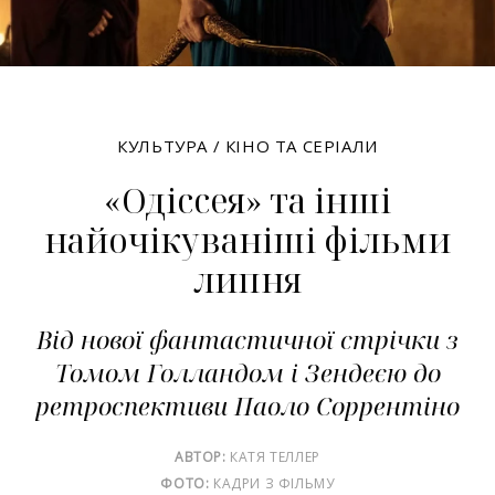
КУЛЬТУРА
/
КІНО ТА СЕРІАЛИ
«Одіссея» та інші
найочікуваніші фільми
липня
Від нової фантастичної стрічки з
Томом Голландом і Зендеєю до
ретроспективи Паоло Соррентіно
АВТОР:
КАТЯ ТЕЛЛЕР
ФОТО:
КАДРИ З ФІЛЬМУ