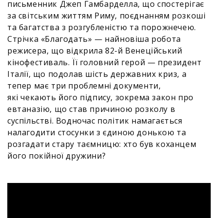
письменник Джеп Гамбарделла, що спостерігає
за світським життям Риму, поєднанням розкоші
та багатства з розгубленістю та порожнечею.
Стрічка «Благодать» — найновіша робота
режисера, що відкрила 82-й Венеційський
кінофестиваль. Її головний герой — президент
Італії, що подолав шість державних криз, а
тепер має три проблемні документи,
які чекають його підпису, зокрема закон про
евтаназію, що став причиною розколу в
суспільстві. Водночас політик намагається
налагодити стосунки з єдиною донькою та
розгадати стару таємницю: хто був коханцем
його покійної дружини?