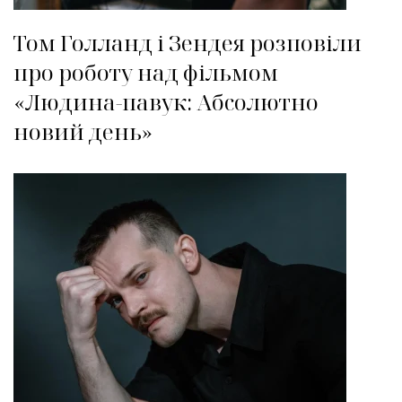
Том Голланд і Зендея розповіли
про роботу над фільмом
«Людина-павук: Абсолютно
новий день»