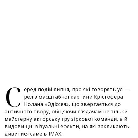
С
еред подій липня, про які говорять усі —
реліз масштабної картини Крістофера
Нолана «Одіссея», що звертається до
античного твору, обіцяючи глядачам не тільки
майстерну акторську гру зіркової команди, а й
видовищні візуальні ефекти, на які закликають
дивитися саме в IMAX.