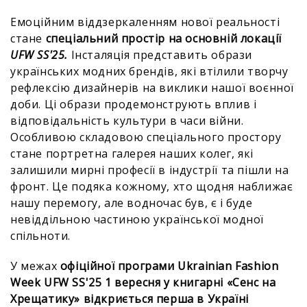
Емоційним віддзеркаленням нової реальності
стане
спеціальний простір на основній локації
UFW SS'25.
Інсталяція представить образи
українських модних брендів, які втілили творчу
рефлексію дизайнерів на виклики нашої воєнної
доби. Ці образи продемонструють вплив і
відповідальність культури в часи війни.
Особливою складовою спеціального простору
стане портретна галерея наших колег, які
залишили мирні професії в індустрії та пішли на
фронт. Це подяка кожному, хто щодня наближає
нашу перемогу, але водночас був, є і буде
невіддільною частиною української модної
спільноти.
У межах
офіційної програми Ukrainian Fashion
Week UFW SS'25
1 вересня у книгарні «Сенс на
Хрещатику» відкриється перша в Україні