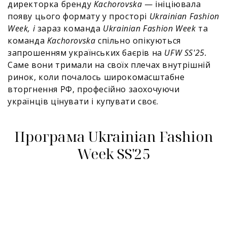
директорка бренду
Kachorovska
— ініціювала
появу цього формату у просторі
Ukrainian Fashion
Week, і
зараз команда
Ukrainian Fashion Week
та
команда
Kachorovska
спільно опікуються
запрошенням українських баєрів на
UFW SS'25.
Саме вони тримали на своїх плечах внутрішній
ринок, коли почалось широкомасштабне
вторгнення РФ, професійно заохочуючи
українців цінувати і купувати своє.
Програма Ukrainian Fashion
Week SS'25