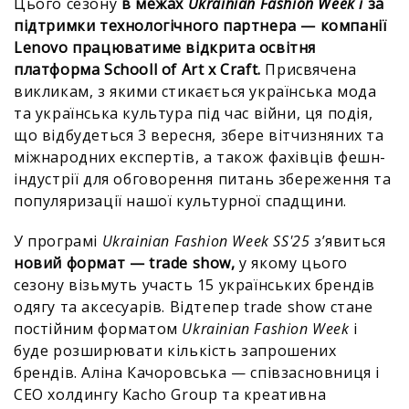
Цього сезону
в межах
Ukrainian Fashion Week і
за
підтримки технологічного партнера — компанії
Lenovo працюватиме відкрита освітня
платформа Schooll of Art x Craft.
Присвячена
викликам, з якими стикається українська мода
та українська культура під час війни, ця подія,
що відбудеться 3 вересня, збере вітчизняних та
міжнародних експертів, а також фахівців фешн-
індустрії для обговорення питань збереження та
популяризації нашої культурної спадщини.
У програмі
Ukrainian Fashion Week SS'25
зʼявиться
новий формат — trade show,
у якому цього
сезону візьмуть участь 15 українських брендів
одягу та аксесуарів. Відтепер trade show стане
постійним форматом
Ukrainian Fashion Week
і
буде розширювати кількість запрошених
брендів. Аліна Качоровська — співзасновниця і
CEO холдингу Kacho Group та креативна