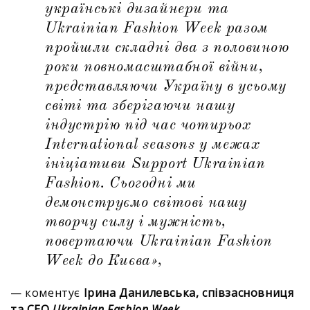
українські дизайнери та
Ukrainian Fashion Week разом
пройшли складні два з половиною
роки повномасштабної війни,
представляючи Україну в усьому
світі та зберігаючи нашу
індустрію під час чотирьох
International seasons у межах
ініціативи Support Ukrainian
Fashion. Сьогодні ми
демонструємо світові нашу
творчу силу і мужність,
повертаючи Ukrainian Fashion
Week до Києва»,
— коментує
Ірина Данилевська, співзасновниця
та CEO
Ukrainian Fashion Week.