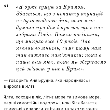
«Я дуже сумую за Кримом.
Здається, що з початку окупації
не було жодного дня, коли я не
думала про дім і про те, що в нас
забрала Росія. Важко повірити,
що минуло вже 10 років. Час
невпинно мчить, саме тому нам
так важливо пам’ятати: поки є
наша пам'ять, поки ми зберігаємо
цей зв'язок, у нас є Крим»,
— говорить Аня Брудна, яка народилась і
виросла в Ялті.
Ялта, походи в ліс, літнє море та зимове море,
перші самостійні подорожі, ночі біля багаття,
кримські кипариси, світанки та заходи сонця,