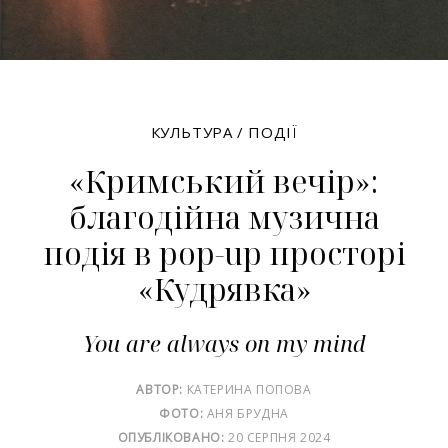
КУЛЬТУРА
/
ПОДІЇ
«Кримський вечір»:
благодійна музична
подія в pop-up просторі
«Кудрявка»
You are always on my mind
АВТОР:
КАТЕРИНА ПОПОВА
ФОТО:
АНЯ БРУДНА
ОПУБЛІКОВАНО:
20 СЕРПНЯ 2024