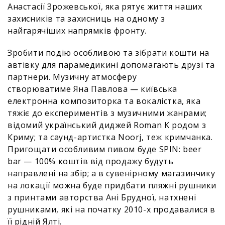
Анастасії Зрожевської, яка рятує життя наших
захисників та захисниць на одному з
найгарячіших напрямків фронту.
Зробити подію особливою та зібрати кошти на
автівку для парамедикині допомагають друзі та
партнери. Музичну атмосферу
створюватиме Яна Павлова — київська
електронна композиторка та вокалістка, яка
тяжіє до експериментів з музичними жанрами;
відомий український диджей Roman K родом з
Криму; та саунд-артистка Noorj, теж кримчанка.
Пригощати особливим пивом буде SPIN: beer
bar — 100% коштів від продажу будуть
направлені на збір; а в сувенірному магазинчику
на локації можна буде придбати пляжні рушники
з принтами авторства Ані Брудної, натхнені
рушниками, які на початку 2010-х продавалися в
її рідній Ялті.