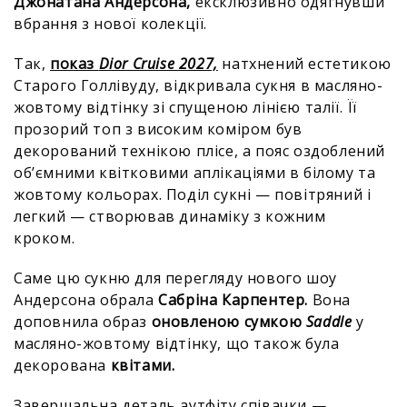
Джонатана Андерсона,
ексклюзивно одягнувши
вбрання з нової колекції.
Так,
показ
Dior Cruise 2027,
натхнений естетикою
Старого Голлівуду, відкривала сукня в масляно-
жовтому відтінку зі спущеною лінією талії. Її
прозорий топ з високим коміром був
декорований технікою плісе, а пояс оздоблений
об’ємними квітковими аплікаціями в білому та
жовтому кольорах. Поділ сукні — повітряний і
легкий — створював динаміку з кожним
кроком.
Саме цю сукню для перегляду нового шоу
Андерсона обрала
Сабріна Карпентер.
Вона
доповнила образ
оновленою сумкою
Saddle
у
масляно-жовтому відтінку, що також була
декорована
квітами.
Завершальна деталь аутфіту співачки —