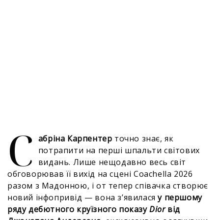
С
абріна Карпентер
точно знає, як
потрапити на перші шпальти світових
видань. Лише нещодавно весь світ
обговорював її вихід на сцені Coachella 2026
разом з Мадонною, і от тепер співачка створює
новий інфопривід — вона з’явилася
у першому
ряду дебютного круїзного показу
Dior
від