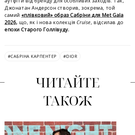
аутфіти від бренду для особливих заходів. Так,
Джонатан Андерсон створив, зокрема, той
самий
«плівковий» образ Сабріни для Met Gala
2026,
що, як і нова колекція
Cruise
, відсилав до
епохи Старого Голлівуду.
#
САБРІНА КАРПЕНТЕР
#
DIOR
ЧИТАЙТЕ
ТАКОЖ