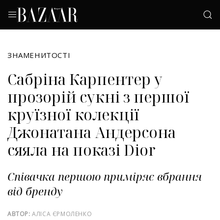
ЗНАМЕНИТОСТІ
Сабріна Карпентер у
прозорій сукні з першої
круїзної колекції
Джонатана Андерсона
сяяла на показі Dior
Співачка першою приміряє вбрання
від бренду
АВТОР:
АЛІСА ЄРМОЛЕНКО