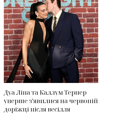
Дуа Ліпа та Каллум Тернер
уперше з’явилися на червоній
доріжці після весілля