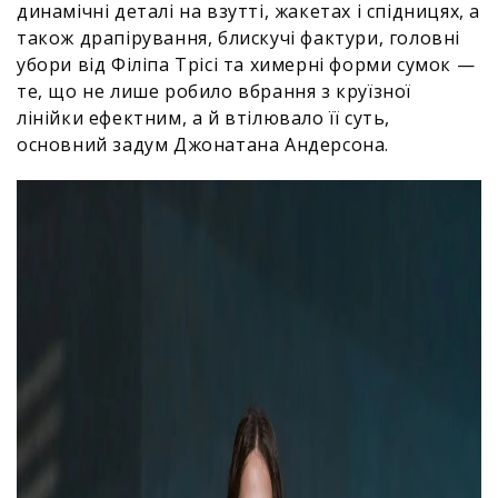
динамічні деталі на взутті, жакетах і спідницях, а
також драпірування, блискучі фактури, головні
убори від Філіпа Трісі та химерні форми сумок —
те, що не лише робило вбрання з круїзної
лінійки ефектним, а й втілювало її суть,
основний задум Джонатана Андерсона.