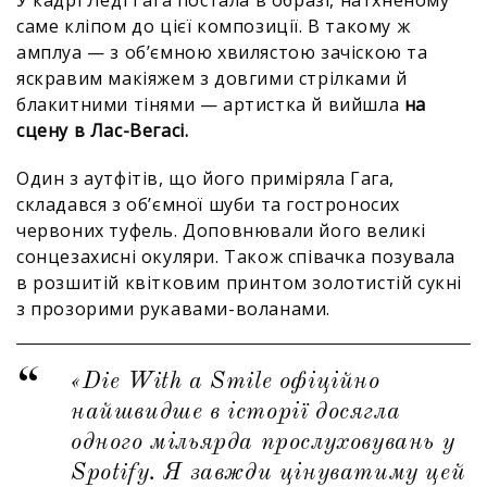
У кадрі Леді Гага постала в образі, натхненому
саме кліпом до цієї композиції. В такому ж
амплуа — з обʼємною хвилястою зачіскою та
яскравим макіяжем з довгими стрілками й
блакитними тінями — артистка й вийшла
на
сцену в Лас-Вегасі.
Один з аутфітів, що його приміряла Гага,
складався з обʼємної шуби та гостроносих
червоних туфель. Доповнювали його великі
сонцезахисні окуляри. Також співачка позувала
в розшитій квітковим принтом золотистій сукні
з прозорими рукавами-воланами.
«Die With a Smile офіційно
найшвидше в історії досягла
одного мільярда прослуховувань у
Spotify. Я завжди цінуватиму цей