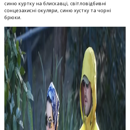
синю куртку на блискавці, світловідбивні
сонцезахисні окуляри, синю хустку та чорні
брюки.