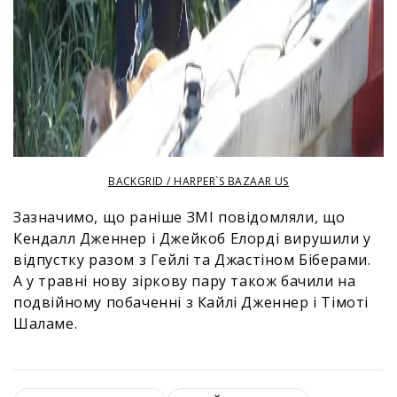
BACKGRID / HARPER`S BAZAAR US
Зазначимо, що раніше ЗМІ повідомляли, що
Кендалл Дженнер і Джейкоб Елорді вирушили у
відпустку разом з Гейлі та Джастіном Біберами.
А у травні нову зіркову пару також бачили на
подвійному побаченні з Кайлі Дженнер і Тімоті
Шаламе.