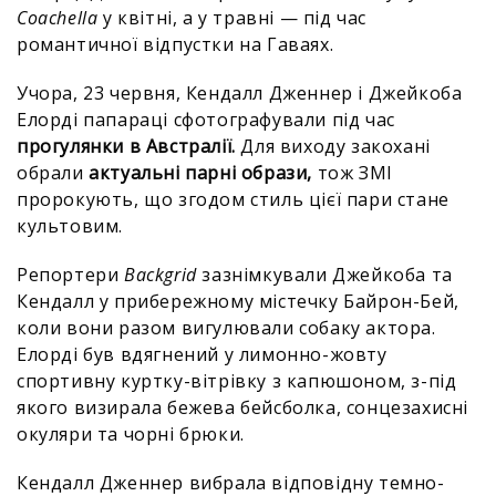
Coachella
у квітні, а у травні — під час
романтичної відпустки на Гаваях.
Учора, 23 червня, Кендалл Дженнер і Джейкоба
Елорді папараці сфотографували під час
прогулянки в Австралії.
Для виходу закохані
обрали
актуальні парні образи,
тож ЗМІ
пророкують, що згодом стиль цієї пари стане
культовим.
Репортери
Backgrid
зазнімкували Джейкоба та
Кендалл у прибережному містечку Байрон-Бей,
коли вони разом вигулювали собаку актора.
Елорді був вдягнений у лимонно-жовту
спортивну куртку-вітрівку з капюшоном, з-під
якого визирала бежева бейсболка, сонцезахисні
окуляри та чорні брюки.
Кендалл Дженнер вибрала відповідну темно-