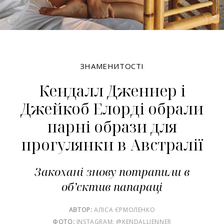
ЗНАМЕНИТОСТІ
Кендалл Дженнер і
Джейкоб Елорді обрали
парні образи для
прогулянки в Австралії
Закохані знову потрапили в
об’єктив папараці
АВТОР:
АЛІСА ЄРМОЛЕНКО
ФОТО:
INSTAGRAM: @KENDALLJENNER