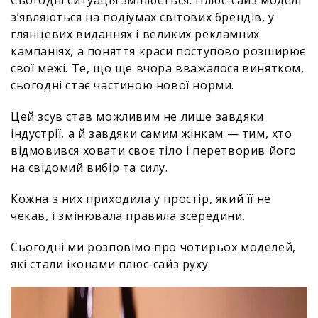
Сьогодні ситуація змінюється. Плюс-сайз моделі
з’являються на подіумах світових брендів, у
глянцевих виданнях і великих рекламних
кампаніях, а поняття краси поступово розширює
свої межі. Те, що ще вчора вважалося винятком,
сьогодні стає частиною нової норми.
Цей зсув став можливим не лише завдяки
індустрії, а й завдяки самим жінкам — тим, хто
відмовився ховати своє тіло і перетворив його
на свідомий вибір та силу.
Кожна з них приходила у простір, який її не
чекав, і змінювала правила зсередини.
Сьогодні ми розповімо про чотирьох моделей,
які стали іконами плюс-сайз руху.