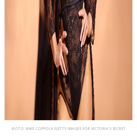
ФОТО: MIKE COPPOLA/GETTY IMAGES FOR VICTORIA'S SECRET