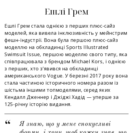
Ешлі Грем
Ешлі Грем стала однією з перших плюс-сайз
моделей, яка вивела інклюзивність у мейнстрим
фешн-індустрії. Вона була першою плюс-сайз
моделлю на обкладинці Sports Illustrated
Swimsuit Issue, першою моделлю свого типу, яка
співпрацювала з брендом Michael Kors, і однією
з перших, хто з’явився на обкладинці
американського Vogue. У березні 2017 року вона
стала частиною історичного номера разом із
шістьма іншими топмоделями, серед яких
Кендалл Дженнер і Джіджі Хадід — уперше за
125-річну історію видання.
Я знаю, що у мене спокусливі
форми, і хочу, щоб кожен знав, що