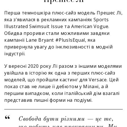
Перша темношкіра плюс-сайз модель Прешес Лі,
яка з’явилася в рекламних кампаніях Sports
Illustrated Swimsuit Issue та American Vogue.
Обидва прориви стали можливими завдяки
кампанії Lane Bryant #PlusIsEqual, яка
привернула увагу до інклюзивності в модній
індустрії.
У вересні 2020 року Лі разом з іншими моделями
увійшла в історію як одна з перших плюс-сайз
моделей, що пройшли кастинг для Versace. Цей
показ став не лише її дебютом у Мілані, а й
першим випадком, коли італійський дім взагалі
представив пишні форми на подіумі.
Свобода бути різними — це те,