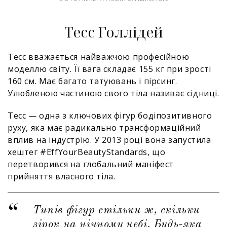
Тесс Голлідей
Тесс вважається найважчою професійною
моделлю світу. Її вага складає 155 кг при зрості
160 см. Має багато татуювань і пірсинг.
Улюбленою частиною свого тіла називає сідниці.
Тесс — одна з ключових фігур бодіпозитивного
руху, яка має радикально трансформаційний
вплив на індустрію. У 2013 році вона запустила
хештег #EffYourBeautyStandards, що
перетворився на глобальний маніфест
прийняття власного тіла.
Типів фігур стільки ж, скільки
зірок на нічному небі. Будь-яка