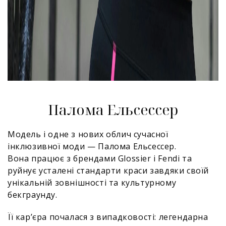
Палома Ельсессер
Модель і одне з нових облич сучасної
інклюзивної моди — Палома Ельсессер.
Вона працює з брендами Glossier і Fendi та
руйнує усталені стандарти краси завдяки своїй
унікальній зовнішності та культурному
бекграунду.
Її кар’єра почалася з випадковості: легендарна