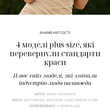
ЗНАМЕНИТОСТІ
4 моделі plus-size, які
перевернули стандарти
краси
Плюс-сайз моделі, які змінили
індустрію моди назавжди
АВТОР:
ІРИНА ТАТАРЕНКО
ФОТО:
GETTYIMAGES; SPOTLIGHT.LAUNCHMETRICS.COM
ОПУБЛІКОВАНО:
4 ЧЕРВНЯ 2026