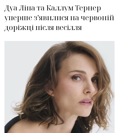
Дуа Ліпа та Каллум Тернер
уперше з’явилися на червоній
доріжці після весілля