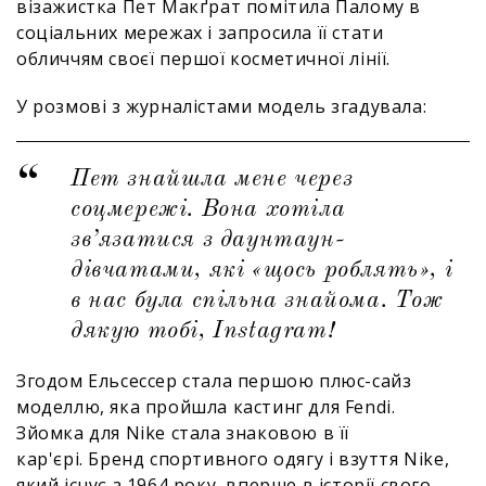
візажистка Пет Макґрат помітила Палому в
соціальних мережах і запросила її стати
обличчям своєї першої косметичної лінії.
У розмові з журналістами модель згадувала:
Пет знайшла мене через
соцмережі. Вона хотіла
зв’язатися з даунтаун-
дівчатами, які «щось роблять», і
в нас була спільна знайома. Тож
дякую тобі, Instagram!
Згодом Ельсессер стала першою плюс-сайз
моделлю, яка пройшла кастинг для Fendi.
Зйомка для Nike стала знаковою в її
кар'єрі. Бренд спортивного одягу і взуття Nike,
який існує з 1964 року, вперше в історії свого