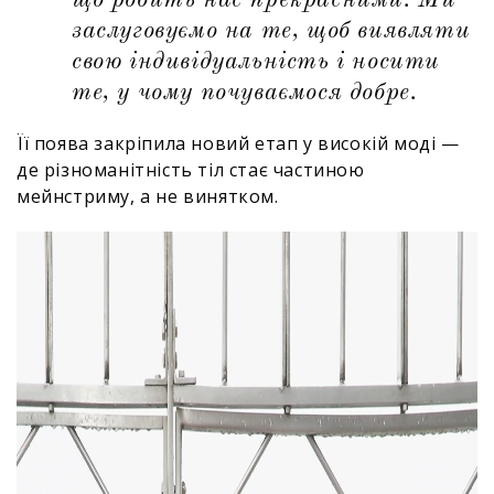
що робить нас прекрасними. Ми
заслуговуємо на те, щоб виявляти
свою індивідуальність і носити
те, у чому почуваємося добре.
Її поява закріпила новий етап у високій моді —
де різноманітність тіл стає частиною
мейнстриму, а не винятком.