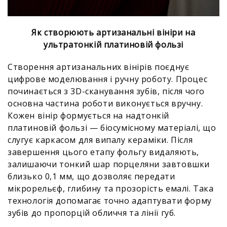
Як створюють артизанальні вініри на
ультратонкій платиновій фользі
Створення артизанальних вінірів поєднує
цифрове моделювання і ручну роботу. Процес
починається з 3D-сканування зубів, після чого
основна частина роботи виконується вручну.
Кожен вінір формується на надтонкій
платиновій фользі — біосумісному матеріалі, що
слугує каркасом для випалу кераміки. Після
завершення цього етапу фольгу видаляють,
залишаючи тонкий шар порцеляни завтовшки
близько 0,1 мм, що дозволяє передати
мікрорельєф, глибину та прозорість емалі. Така
технологія допомагає точно адаптувати форму
зубів до пропорцій обличчя та лінії губ.