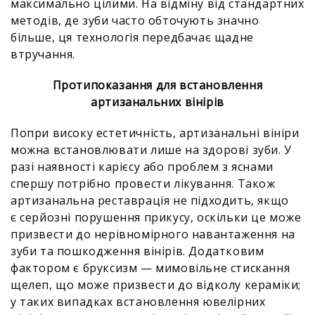
максимально цілими. На відміну від стандартних
методів, де зуби часто обточують значно
більше, ця технологія передбачає щадне
втручання.
Протипоказання для встановлення
артизанальних вінірів
Попри високу естетичність, артизанальні вініри
можна встановлювати лише на здорові зуби. У
разі наявності карієсу або проблем з яснами
спершу потрібно провести лікування. Також
артизанальна реставрація не підходить, якщо
є серйозні порушення прикусу, оскільки це може
призвести до нерівномірного навантаження на
зуби та пошкодження вінірів. Додатковим
фактором є бруксизм — мимовільне стискання
щелеп, що може призвести до відколу кераміки;
у таких випадках встановлення ювелірних