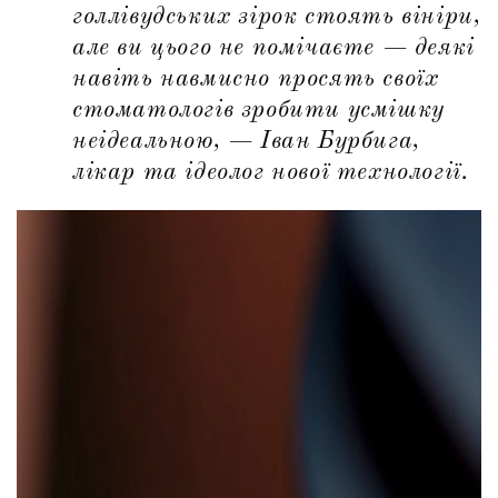
голлівудських зірок стоять вініри,
але ви цього не помічаєте — деякі
навіть навмисно просять своїх
стоматологів зробити усмішку
неідеальною, — Іван Бурбига,
лікар та ідеолог нової технології.