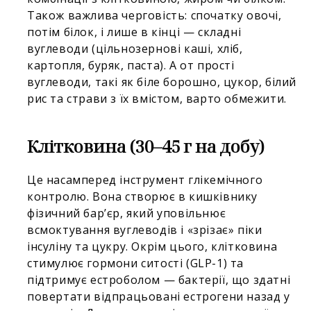
Також важлива черговість: спочатку овочі,
потім білок, і лише в кінці — складні
вуглеводи (цільнозернові каші, хліб,
картопля, буряк, паста). А от прості
вуглеводи, такі як біле борошно, цукор, білий
рис та страви з їх вмістом, варто обмежити.
Клітковина (30–45 г на добу)
Це насамперед інструмент глікемічного
контролю. Вона створює в кишківнику
фізичний бар’єр, який уповільнює
всмоктування вуглеводів і «зрізає» піки
інсуліну та цукру. Окрім цього, клітковина
стимулює гормони ситості (GLP-1) та
підтримує естроболом — бактерії, що здатні
повертати відпрацьовані естрогени назад у