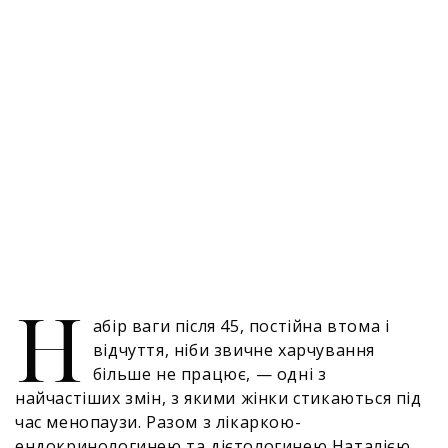
Н
абір ваги після 45, постійна втома і
відчуття, ніби звичне харчування
більше не працює, — одні з
найчастіших змін, з якими жінки стикаються під
час менопаузи. Разом з лікаркою-
ендокринологинею та дієтологинею Наталією