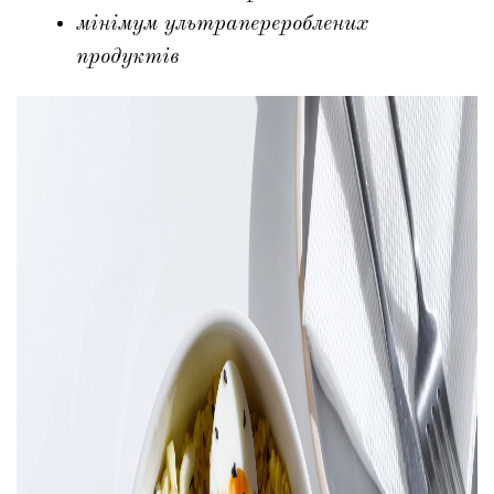
мінімум ультраперероблених
продуктів