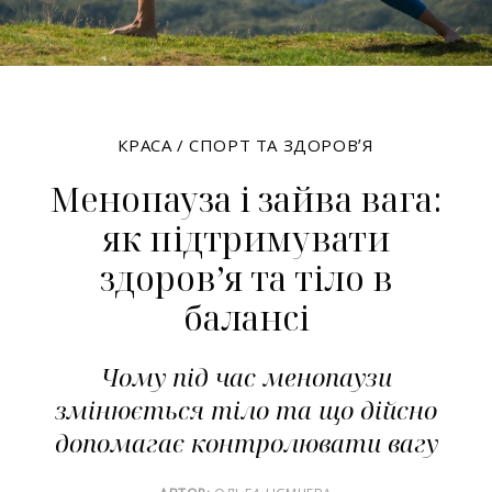
КРАСА
/
СПОРТ ТА ЗДОРОВʼЯ
Менопауза і зайва вага:
як підтримувати
здоровʼя та тіло в
балансі
Чому під час менопаузи
змінюється тіло та що дійсно
допомагає контролювати вагу