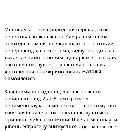
Менопауза — це природний перехід, який
переживає кожна жінка. Але разом із ним
приходять зміни, до яких рідко хто готовий:
перерозподіл ваги, втома, відчуття, що тіло
живе за якимось новим сценарієм, якого вам
ніхто не показував — розповідає лікарка-
дієтологиня, ендокринологиня
Наталія
Самойленко
.
За даними досліджень, більшість жінок
набирають від 2 до 5 кілограмів у
перименопаузальний період — і не тому, що
«почали більше їсти» та «менше рухатися».
Причина глибша: гормони. Під час менопаузи
рівень естрогену знижується
, і це змінює все —