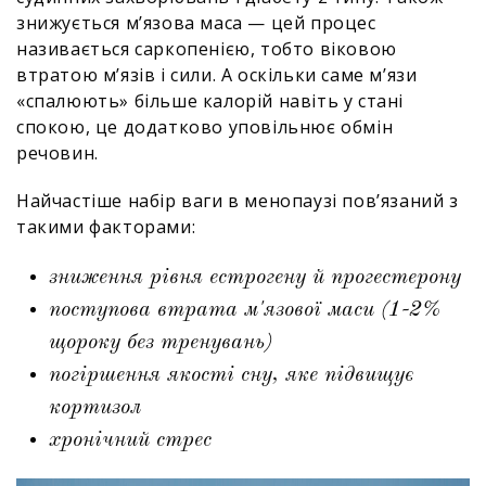
знижується м’язова маса — цей процес
називається саркопенією, тобто віковою
втратою м’язів і сили. А оскільки саме м’язи
«спалюють» більше калорій навіть у стані
спокою, це додатково уповільнює обмін
речовин.
Найчастіше набір ваги в менопаузі пов’язаний з
такими факторами:
зниження рівня естрогену й прогестерону
поступова втрата м'язової маси (1-2%
щороку без тренувань)
погіршення якості сну, яке підвищує
кортизол
хронічний стрес