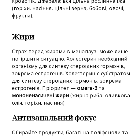
кровотік. Джерела: вся цільна рослинна їжа
(горіхи, насіння, цільні зерна, бобові, овочі,
фрукти).
Жири
Страх перед жирами в менопаузі може лише
погіршити ситуацію. Холестерин необхідний
організму для синтезу стероїдних гормонів,
зокрема естрогенів. Холестерин є субстратом
для синтезу стероїдних гормонів, зокрема
естрогенів. Пріоритет —
омега-3
та
мононенасичені жири
(жирна риба, оливкова
олія, горіхи, насіння).
Антизапальний фокус
Обирайте продукти, багаті на поліфеноли та