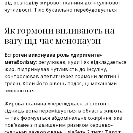
від розподілу жирової тканини до інсулінової
чутливості. Тіло буквально перебудовується.
Як гормони впливають на
вагу під час менопаузи
Естроген виконував роль «диригента»
метаболізму
: регулював, куди і як відкладається
жир, підтримував чутливість до інсуліну,
контролював апетит через гормони лептин і
грелін. Коли його рівень падає, ці механізми
змінюються.
Жирова тканина «переїжджає»: зі стегон і
сідниць вона переміщується в область живота
— так формується абдомінальне ожиріння, яке
пов’язане з підвищеним ризиком серцево-
судинних захворювань і діабету 2 типу. Також