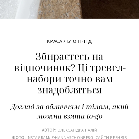
КРАСА
/
Б’ЮТІ-ГІД
Збираєтесь на
відпочинок? Ці тревел-
набори точно вам
знадобляться
Догляд за обличчям і тілом, який
можна взяти to-go
АВТОР:
ОЛЕКСАНДРА ПАЛІЙ
ФОТО:
INSTAGRAM: @HANNASCHONBERG, САЙТИ БРЕНДІВ