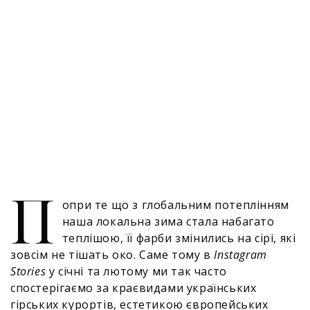
П
опри те що з глобальним потеплінням
наша локальна зима стала набагато
теплішою, її фарби змінились на сірі, які
зовсім не тішать око. Саме тому в
Instagram
Stories
у січні та лютому ми так часто
спостерігаємо за краєвидами українських
гірських курортів, естетикою європейських