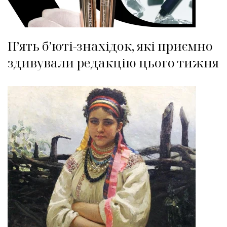
П’ять б’юті-знахідок, які приємно
здивували редакцію цього тижня