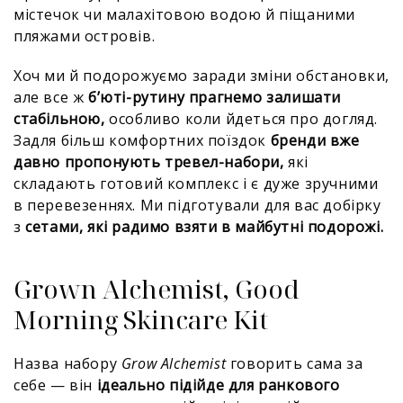
містечок чи малахітовою водою й піщаними
пляжами островів.
Хоч ми й подорожуємо заради зміни обстановки,
але все ж
б’юті-рутину прагнемо залишати
стабільною,
особливо коли йдеться про догляд.
Задля більш комфортних поїздок
бренди вже
давно пропонують тревел-набори,
які
складають готовий комплекс і є дуже зручними
в перевезеннях. Ми підготували для вас добірку
з
сетами, які радимо взяти в майбутні подорожі.
Grown Alchemist, Good
Morning Skincare Kit
Назва набору
Grow Alchemist
говорить сама за
себе — він
ідеально підійде для ранкового