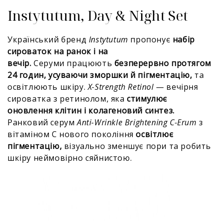
Instytutum, Day & Night Set
Український бренд
Instytutum
пропонує
набір
сироваток на ранок і на
вечір.
Серуми працюють
безперервно протягом
24 годин, усуваючи зморшки й пігментацію,
та
освітлюють шкіру.
X-Strength Retinol
— вечірня
сироватка з ретинолом, яка
стимулює
оновлення клітин і колагеновий синтез.
Ранковий серум
Anti-Wrinkle Brightening C-Erum
з
вітаміном C нового покоління
освітлює
пігментацію,
візуально зменшує пори та робить
шкіру неймовірно сяйнистою.