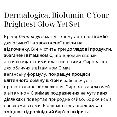
Dermalogica, Biolumin-C Your
Brightest Glow Yet Set
Бренд
Dermalogica
має у своєму арсеналі
комбо
для осяяної та зволоженої шкіри на
відпочинку.
Він містить
три доглядові продукти,
збагачені вітаміном С,
що відомий своїми
антиоксидантними властивостями. Сироватка
для обличчя з вітаміном С має
веганську формулу,
покращує процеси
клітинного обміну шкіри
й забезпечує її
пролонговане зволоження. Сироватка для очей
з вітаміном С
знімає подразнення на чутливих
ділянках
і повертає природне сяйво, борючись з
ознаками втоми. Біолюмін гель-зволожувач
зміцнює гідроліпідний бар'єр шкіри
та