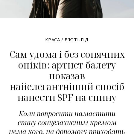
КРАСА
/
Б’ЮТІ-ГІД
Сам удома і без сонячних
опіків: артист балету
показав
найелегантніший спосіб
нанести SPF на спину
Коли попросити намастити
спину сонцезахисним кремом
нема кого, на допомогу приходять