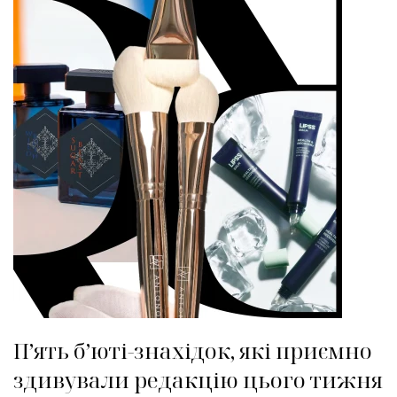
П’ять б’юті-знахідок, які приємно
здивували редакцію цього тижня