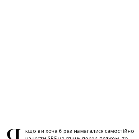
Я
кщо ви хоча б раз намагалися самостійно
нанести SPF на спину перед пляжем, то