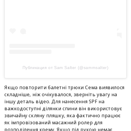
Публикация от Sam Salter (@sammsalter)
Якщо повторити балетні трюки Сема виявилося
складніше, ніж очікувалося, зверніть увагу на
іншу деталь відео. Для нанесення SPF на
важкодоступні ділянки спини він використовує
звичайну скляну пляшку, яка фактично працює
як імпровізований масажний ролер для
розподілення крему. Якщо під рукою немає