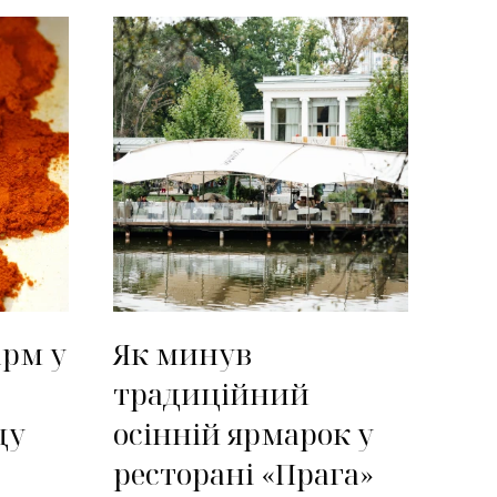
арм у
Як минув
традиційний
ду
осінній ярмарок у
ресторані «Прага»