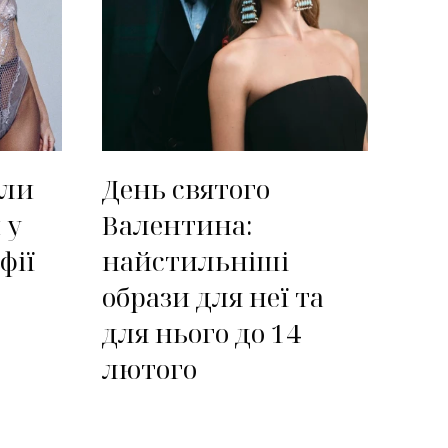
али
День святого
 у
Валентина:
фії
найстильніші
образи для неї та
для нього до 14
лютого