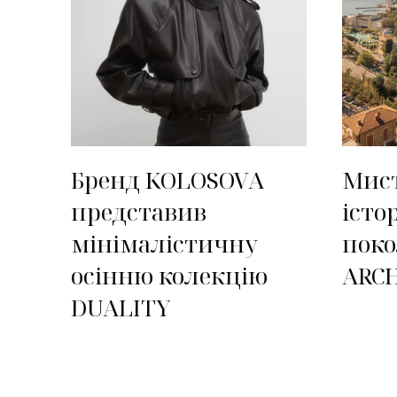
Бренд KOLOSOVA
Мис
представив
істо
мінімалістичну
поко
осінню колекцію
ARC
DUALITY