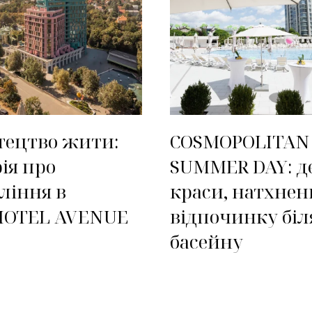
тецтво жити:
COSMOPOLITAN
рія про
SUMMER DAY: д
ління в
краси, натхнен
HOTEL AVENUE
відпочинку біл
басейну