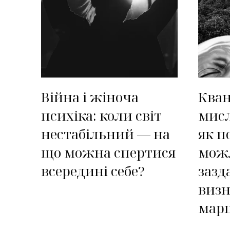
Війна і жіноча
Кван
психіка: коли світ
мисл
нестабільний — на
як п
що можна спертися
можл
всередині себе?
зазд
виз
мар