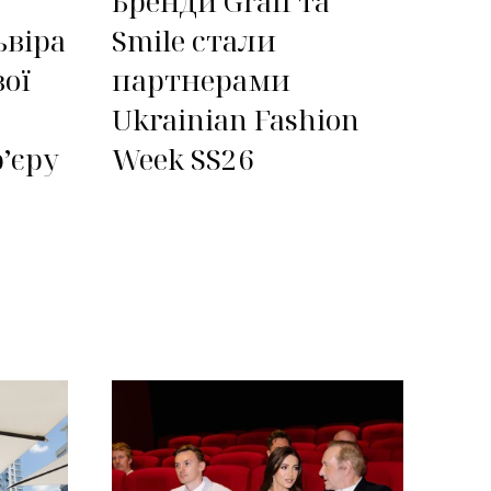
Бренди Graff та
ьвіра
Smile стали
вої
партнерами
Ukrainian Fashion
ʼєру
Week SS26