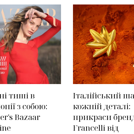
і тиші в
Італійський ш
онії з собою:
кожній деталі:
er's Bazaar
прикраси брен
ine
Francelli від