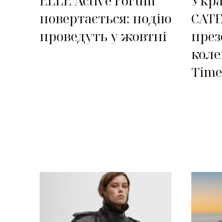
ELLE Active Forum
Укра
повертається: подію
CAT
проведуть у жовтні
през
коле
Time