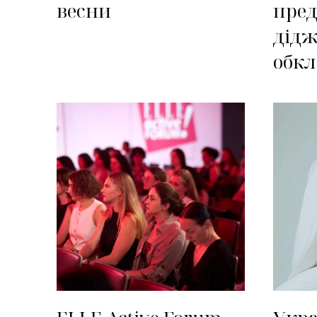
весни
пред
дідж
обк