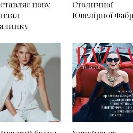
ставляє нову
Столичної
итал-
Ювелірної Фаб
ладинку