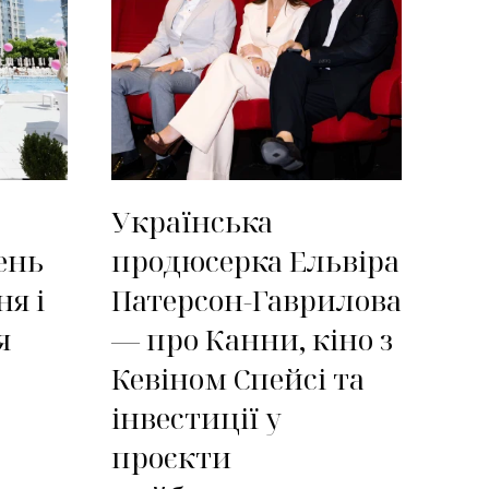
Українська
ень
продюсерка Ельвіра
ня і
Патерсон-Гаврилова
я
— про Канни, кіно з
Кевіном Спейсі та
інвестиції у
проєкти