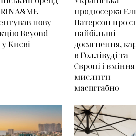
їнський бренд
Українська
ERINA&ME
продюсерка Ел
ентував нову
Патерсон про с
кцію Beyond
найбільші
 у Києві
досягнення, кар
в Голлівуді та
Європі і вміння
мислити
масштабно