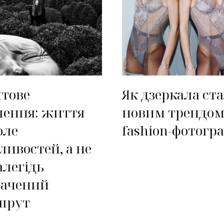
тове
Як дзеркала ст
ення: життя
новим трендом
оле
fashion-фотогра
ивостей, а не
алегідь
начений
шрут